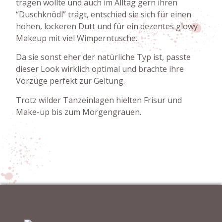
tragen wollte und auch im Alltag gern ihren
“Duschknödl” trägt, entschied sie sich für einen
hohen, lockeren Dutt und für ein dezentes glowy
Makeup mit viel Wimperntusche.
Da sie sonst eher der natürliche Typ ist, passte
dieser Look wirklich optimal und brachte ihre
Vorzüge perfekt zur Geltung.
Trotz wilder Tanzeinlagen hielten Frisur und
Make-up bis zum Morgengrauen.
©Toni and the cam
©Toni and the cam
©Toni and the cam
©Toni and the cam
©Toni and the cam